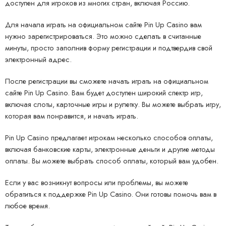
доступен для игроков из многих стран, включая Россию.
Для начала играть на официальном сайте Pin Up Casino вам
нужно зарегистрироваться. Это можно сделать в считанные
минуты, просто заполнив форму регистрации и подтвердив свой
электронный адрес.
После регистрации вы сможете начать играть на официальном
сайте Pin Up Casino. Вам будет доступен широкий спектр игр,
включая слоты, карточные игры и рулетку. Вы можете выбрать игру,
которая вам понравится, и начать играть.
Pin Up Casino предлагает игрокам несколько способов оплаты,
включая банковские карты, электронные деньги и другие методы
оплаты. Вы можете выбрать способ оплаты, который вам удобен.
Если у вас возникнут вопросы или проблемы, вы можете
обратиться к поддержке Pin Up Casino. Они готовы помочь вам в
любое время.