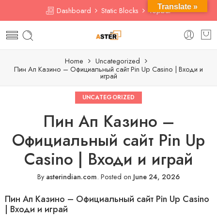
Translate »
Dashboard
Static Blocks
Topbar
Home
Uncategorized
Пин Ап Казино – Официальный сайт Pin Up Casino | Входи и
играй
UNCATEGORIZED
Пин Ап Казино –
Официальный сайт Pin Up
Casino | Входи и играй
By
asterindian.com
.
Posted on
June 24, 2026
Пин Ап Казино – Официальный сайт Pin Up Casino
| Входи и играй