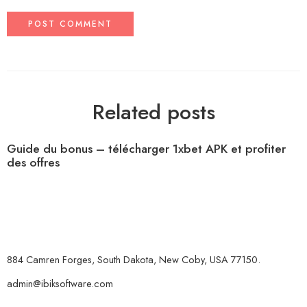
Related posts
Guide du bonus – télécharger 1xbet APK et profiter
des offres
884 Camren Forges, South Dakota, New Coby, USA 77150.
admin@ibiksoftware.com