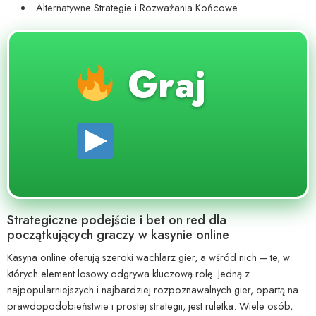
Alternatywne Strategie i Rozważania Końcowe
Graj
Strategiczne podejście i bet on red dla
początkujących graczy w kasynie online
Kasyna online oferują szeroki wachlarz gier, a wśród nich – te, w
których element losowy odgrywa kluczową rolę. Jedną z
najpopularniejszych i najbardziej rozpoznawalnych gier, opartą na
prawdopodobieństwie i prostej strategii, jest ruletka. Wiele osób,