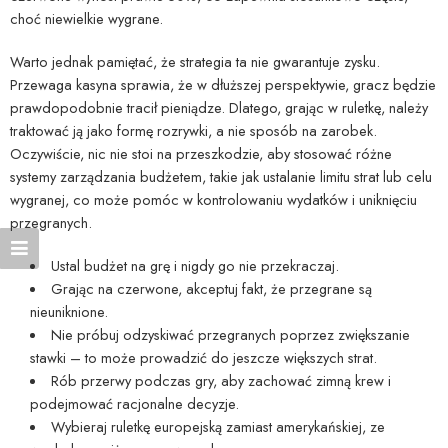
choć niewielkie wygrane.
Warto jednak pamiętać, że strategia ta nie gwarantuje zysku.
Przewaga kasyna sprawia, że w dłuższej perspektywie, gracz będzie
prawdopodobnie tracił pieniądze. Dlatego, grając w ruletkę, należy
traktować ją jako formę rozrywki, a nie sposób na zarobek.
Oczywiście, nic nie stoi na przeszkodzie, aby stosować różne
systemy zarządzania budżetem, takie jak ustalanie limitu strat lub celu
wygranej, co może pomóc w kontrolowaniu wydatków i uniknięciu
przegranych.
Ustal budżet na grę i nigdy go nie przekraczaj.
Grając na czerwone, akceptuj fakt, że przegrane są
nieuniknione.
Nie próbuj odzyskiwać przegranych poprzez zwiększanie
stawki – to może prowadzić do jeszcze większych strat.
Rób przerwy podczas gry, aby zachować zimną krew i
podejmować racjonalne decyzje.
Wybieraj ruletkę europejską zamiast amerykańskiej, ze