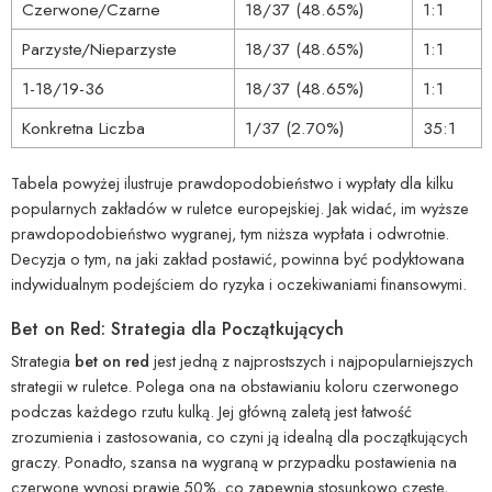
Czerwone/Czarne
18/37 (48.65%)
1:1
Parzyste/Nieparzyste
18/37 (48.65%)
1:1
1-18/19-36
18/37 (48.65%)
1:1
Konkretna Liczba
1/37 (2.70%)
35:1
Tabela powyżej ilustruje prawdopodobieństwo i wypłaty dla kilku
popularnych zakładów w ruletce europejskiej. Jak widać, im wyższe
prawdopodobieństwo wygranej, tym niższa wypłata i odwrotnie.
Decyzja o tym, na jaki zakład postawić, powinna być podyktowana
indywidualnym podejściem do ryzyka i oczekiwaniami finansowymi.
Bet on Red: Strategia dla Początkujących
Strategia
bet on red
jest jedną z najprostszych i najpopularniejszych
strategii w ruletce. Polega ona na obstawianiu koloru czerwonego
podczas każdego rzutu kulką. Jej główną zaletą jest łatwość
zrozumienia i zastosowania, co czyni ją idealną dla początkujących
graczy. Ponadto, szansa na wygraną w przypadku postawienia na
czerwone wynosi prawie 50%, co zapewnia stosunkowo częste,