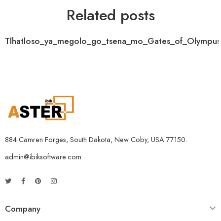
Related posts
Tlhatloso_ya_megolo_go_tsena_mo_Gates_of_Olympus_
884 Camren Forges, South Dakota, New Coby, USA 77150.
admin@ibiksoftware.com
Company