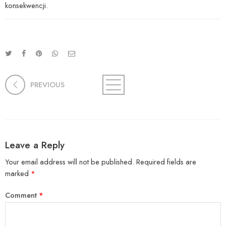
konsekwencji.
PREVIOUS
Leave a Reply
Your email address will not be published.
Required fields are
marked
*
Comment
*