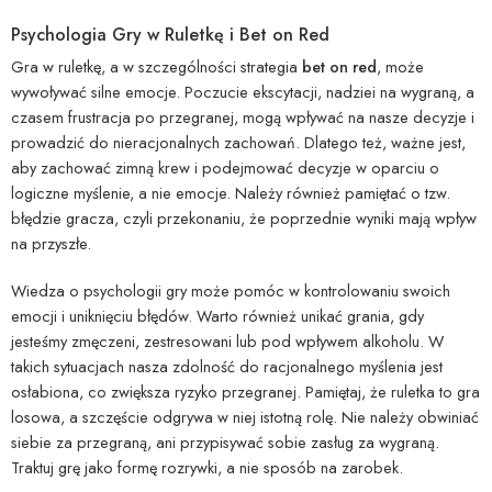
Psychologia Gry w Ruletkę i Bet on Red
Gra w ruletkę, a w szczególności strategia
bet on red
, może
wywoływać silne emocje. Poczucie ekscytacji, nadziei na wygraną, a
czasem frustracja po przegranej, mogą wpływać na nasze decyzje i
prowadzić do nieracjonalnych zachowań. Dlatego też, ważne jest,
aby zachować zimną krew i podejmować decyzje w oparciu o
logiczne myślenie, a nie emocje. Należy również pamiętać o tzw.
błędzie gracza, czyli przekonaniu, że poprzednie wyniki mają wpływ
na przyszłe.
Wiedza o psychologii gry może pomóc w kontrolowaniu swoich
emocji i uniknięciu błędów. Warto również unikać grania, gdy
jesteśmy zmęczeni, zestresowani lub pod wpływem alkoholu. W
takich sytuacjach nasza zdolność do racjonalnego myślenia jest
osłabiona, co zwiększa ryzyko przegranej. Pamiętaj, że ruletka to gra
losowa, a szczęście odgrywa w niej istotną rolę. Nie należy obwiniać
siebie za przegraną, ani przypisywać sobie zasług za wygraną.
Traktuj grę jako formę rozrywki, a nie sposób na zarobek.