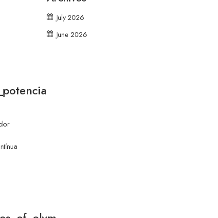
July 2026
June 2026
_potencia
ador
ntínua