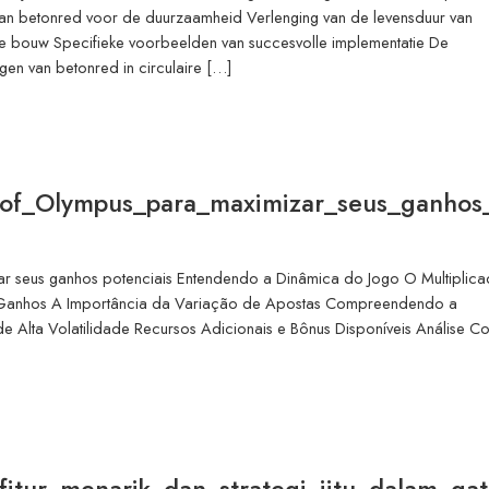
 van betonred voor de duurzaamheid Verlenging van de levensduur van
e bouw Specifieke voorbeelden van succesvolle implementatie De
gen van betonred in circulaire […]
_of_Olympus_para_maximizar_seus_ganhos
ar seus ganhos potenciais Entendendo a Dinâmica do Jogo O Multiplic
us Ganhos A Importância da Variação de Apostas Compreendendo a
 Alta Volatilidade Recursos Adicionais e Bônus Disponíveis Análise Co