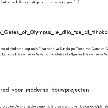
i bet on red dla początkujących graczy w kasynie […]
_Gates_of_Olympus_le_dilo_tse_di_tlhok
 tse di tlhokomolang pelo Tlhatlhobo ya Ditsela go Tsena mo Gates of 
Go Lemoga Ditsela Tse di Molemo mo Gates of Olympus Ditsela Tse di 
nred_voor_moderne_bouwprojecten
jecten De chemische samenstelling en werking van betonred Optimali