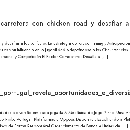
a_carretera_con_chicken_road_y_desafiar_a
d y desafiar a los vehículos La estrategia del cruce: Timing y Anticipación
os y su Influencia en la Jugabilidad Adaptándose a las Circunstancias
ersonal y Competición El Factor Competitivo: Desafía a […]
o_portugal_revela_oportunidades_e_diver
nidades e diversão em cada jogada A Mecânica do Jogo Plinko: Uma An
do Plinko Portugal: Plataformas e Opções Disponíveis Escolhendo a Pla
r Plinko de Forma Responsável Gerenciamento de Banca e Limites de […]