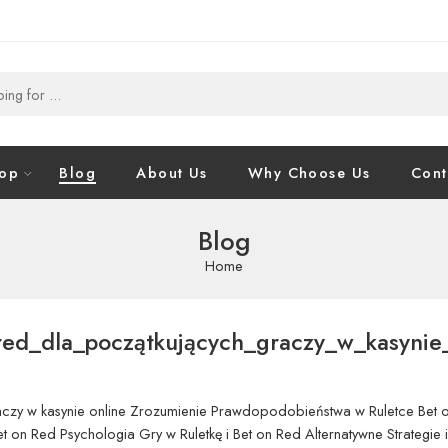
op
Blog
About Us
Why Choose Us
Cont
Blog
Home
red_dla_początkujących_graczy_w_kasynie
raczy w kasynie online Zrozumienie Prawdopodobieństwa w Ruletce Bet 
 on Red Psychologia Gry w Ruletkę i Bet on Red Alternatywne Strategie i