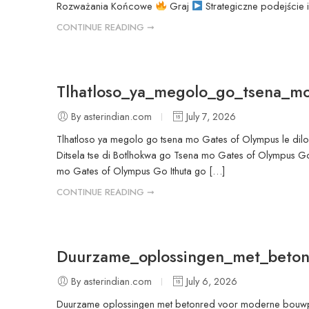
Rozważania Końcowe
Graj
Strategiczne podejście 
CONTINUE READING ➞
Tlhatloso_ya_megolo_go_tsena_mo
By asterindian.com
July 7, 2026
Tlhatloso ya megolo go tsena mo Gates of Olympus le dilo
Ditsela tse di Botlhokwa go Tsena mo Gates of Olympus 
mo Gates of Olympus Go Ithuta go […]
CONTINUE READING ➞
Duurzame_oplossingen_met_beto
By asterindian.com
July 6, 2026
Duurzame oplossingen met betonred voor moderne bouwpro