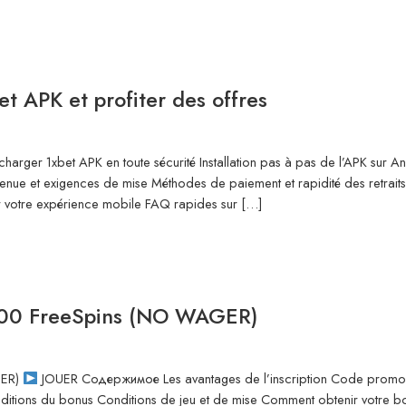
t APK et profiter des offres
harger 1xbet APK en toute sécurité Installation pas à pas de l’APK sur A
envenue et exigences de mise Méthodes de paiement et rapidité des retraits
er votre expérience mobile FAQ rapides sur […]
 100 FreeSpins (NO WAGER)
GER)
JOUER Содержимое Les avantages de l’inscription Code promo
nditions du bonus Conditions de jeu et de mise Comment obtenir votre b