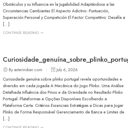
Obstáculos y su Influencia en la Jugabilidad Adaptándose a las
Circunstancias Cambiantes El Aspecto Adictivo: Puntuación,
Superación Personal y Competición El Factor Competitivo: Desafía a
[…]
CONTINUE READING ➞
Curiosidade_genuína_sobre_plinko_portu
By asterindian.com
July 6, 2026
Curiosidade genuína sobre plinko portugal revela oportunidades e
diversão em cada jogada A Mecânica do Jogo Plinko: Uma Análise
Detalhada Influência dos Pinos e da Gravidade no Resultado Plinko
Portugal: Plataformas e Opções Disponíveis Escolhendo a
Plataforma Certa: Critérios Essenciais Estratégias e Dicas para Jogar
Plinko de Forma Responsável Gerenciamento de Banca e Limites de
[…]
CONTINUE READING ➞