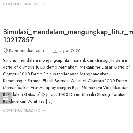
CONTINUE READING ➞
Simulasi_mendalam_mengungkap_fitur_me
10217857
By asterindian.com
July 6, 2026
Simulasi mendalam mengungkap fitur menarik dan strategi jitu dalam
gates of olympus 1000 demo Memahami Mekanisme Dasar Gates of
Olympus 1000 Demo Fitur Multiplier yang Menggandakan
Kemenangan Strategi Efektif Bermain Gates of Olympus 1000 Demo
Memanfaatkan Fitur Autoplay dengan Bijak Memahami Volatilitas dan
RTP dalam Gates of Olympus 1000 Demo Memilih Strategi Taruhan
Berdasarkan Volatilitas […]
CONTINUE READING ➞