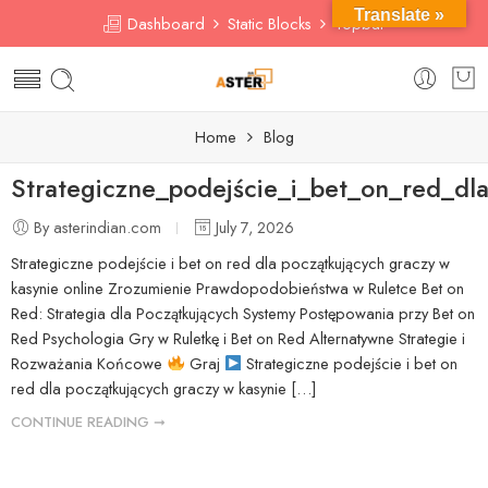
Translate »
Dashboard
Static Blocks
Topbar
Home
Blog
Strategiczne_podejście_i_bet_on_red_dl
By asterindian.com
July 7, 2026
Strategiczne podejście i bet on red dla początkujących graczy w
kasynie online Zrozumienie Prawdopodobieństwa w Ruletce Bet on
Red: Strategia dla Początkujących Systemy Postępowania przy Bet on
Red Psychologia Gry w Ruletkę i Bet on Red Alternatywne Strategie i
Rozważania Końcowe
Graj
Strategiczne podejście i bet on
red dla początkujących graczy w kasynie […]
CONTINUE READING ➞